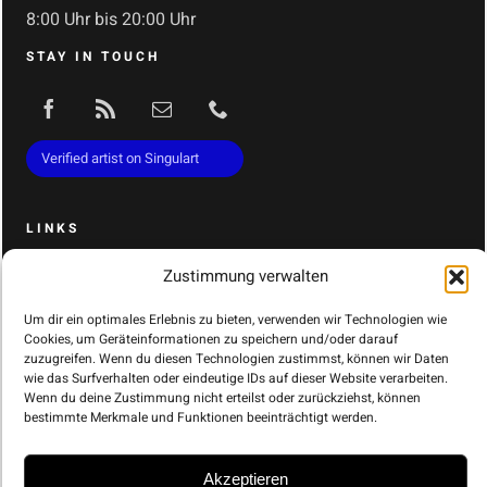
8:00 Uhr bis 20:00 Uhr
STAY IN TOUCH
Verified artist on Singulart
LINKS
Zustimmung verwalten
YUMPU Arthena Maxx
Publikation 10 Jahre
Um dir ein optimales Erlebnis zu bieten, verwenden wir Technologien wie
Cookies, um Geräteinformationen zu speichern und/oder darauf
Singulart
zuzugreifen. Wenn du diesen Technologien zustimmst, können wir Daten
wie das Surfverhalten oder eindeutige IDs auf dieser Website verarbeiten.
Artfacts
Wenn du deine Zustimmung nicht erteilst oder zurückziehst, können
bestimmte Merkmale und Funktionen beeinträchtigt werden.
Artprice
Wikipedia Arthena Maxx
Akzeptieren